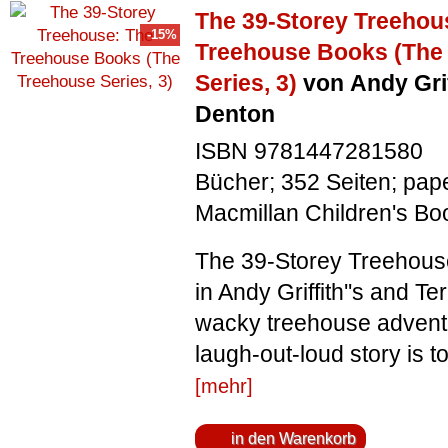
The 39-Storey Treehou
Treehouse Books (The
Series, 3)
von Andy Grif
Denton
ISBN 9781447281580
Bücher; 352 Seiten; pap
Macmillan Children's Bo
The 39-Storey Treehouse
in Andy Griffith''s and Te
wacky treehouse advent
laugh-out-loud story is to
[mehr]