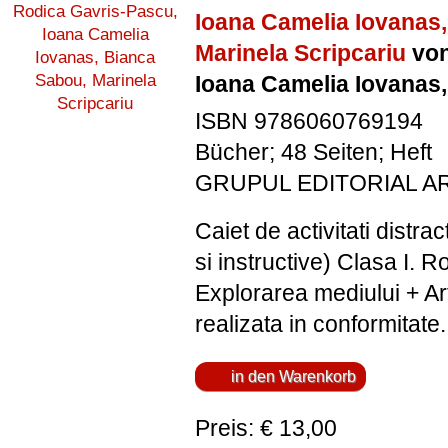
Ioana Camelia Iovanas
Marinela Scripcariu
von
Ioana Camelia Iovanas,
ISBN 9786060769194
Bücher; 48 Seiten; Heft
GRUPUL EDITORIAL A
Caiet de activitati distract
si instructive) Clasa I.
Explorarea mediului + Ar
realizata in conformitate.
Preis: € 13,00