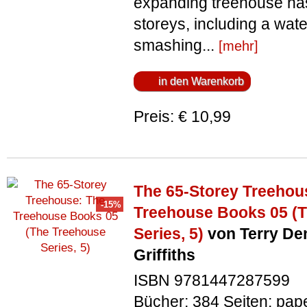
expanding treehouse has
storeys, including a wat
smashing...
[mehr]
Preis: € 10,99
The 65-Storey Treehou
Treehouse Books 05 (
Series, 5)
von Terry De
Griffiths
ISBN 9781447287599
Bücher; 384 Seiten; pap