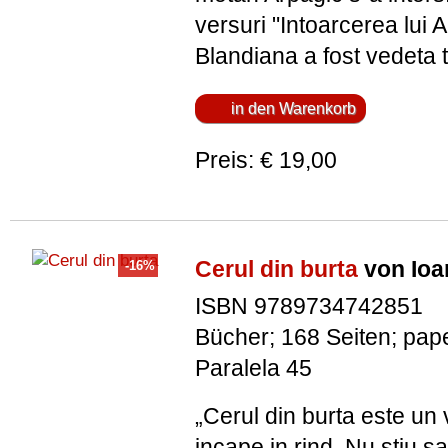
versuri "Intoarcerea lui 
Blandiana a fost vedeta t
Preis: € 19,00
Cerul din burta
von Ioa
ISBN 9789734742851
Bücher; 168 Seiten; pap
Paralela 45
„Cerul din burta este un
incape in rind. Nu stiu s