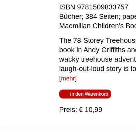
ISBN 9781509833757
Bücher; 384 Seiten; pap
Macmillan Children's Bo
The 78-Storey Treehouse 
book in Andy Griffiths a
wacky treehouse advent
laugh-out-loud story is to
[mehr]
Preis: € 10,99