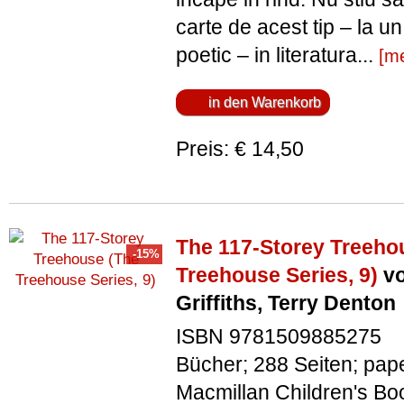
carte de acest tip – la un
poetic – in literatura...
[m
Preis: € 14,50
The 117-Storey Treeho
Treehouse Series, 9)
vo
Griffiths, Terry Denton
ISBN 9781509885275
Bücher; 288 Seiten; pap
Macmillan Children's Bo