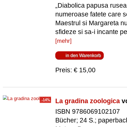
„Diabolica papusa rusea
numeroase fatete care se
Maestrul si Margareta nu
sfideze si sa-i incante pe cr
[mehr]
Preis: € 15,00
La gradina zoologica
vo
ISBN 9786069102107
Bücher; 24 S.; paperbac