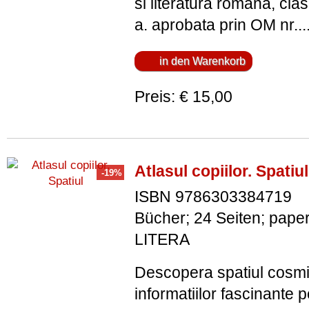
si literatura romana, clas
a. aprobata prin OM nr...
Preis: € 15,00
Atlasul copiilor. Spatiul
ISBN 9786303384719
Bücher; 24 Seiten; pape
LITERA
Descopera spatiul cosmic
informatiilor fascinante p