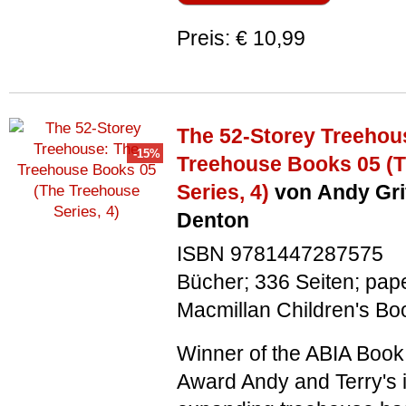
Preis: € 10,99
The 52-Storey Treehou
Treehouse Books 05 (
Series, 4)
von Andy Grif
Denton
ISBN 9781447287575
Bücher; 336 Seiten; pap
Macmillan Children's Bo
Winner of the ABIA Book 
Award Andy and Terry's i